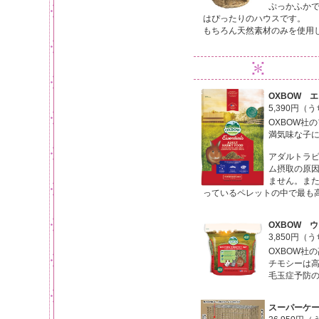
ぷっかふか
はぴったりのハウスです。
もちろん天然素材のみを使用
OXBOW 
5,390円（
OXBOW社
満気味な子
アダルトラ
ム摂取の原
ません。また
っているペレットの中で最も
OXBOW 
3,850円（
OXBOW社
チモシーは
毛玉症予防
スーパーケー