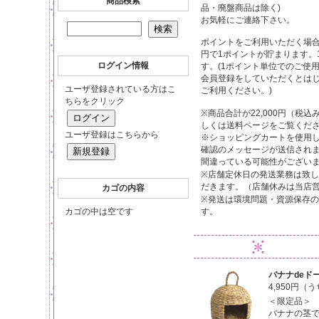
商品検索
品・廃盤商品は除く)
お気軽にご連絡下さい。
ポイントをご利用いただく場合
円で1ポイントが貯まります。
ログイン情報
す。(1ポイント単位でのご使用
会員登録をしていただくとはじ
ユーザ登録されている方はこ
ご利用ください。)
ちらをクリック
※商品合計が22,000円（
しくは送料ページをご覧くだ
ユーザ登録はこちらから
※ショッピングカートを使用
確認のメッセージが送信され
間違っている可能性がござい
※店舗定休日の発送業務は致
だきます。（店舗休みは当店
カゴの内容
※発送は環境問題・資源保存
カゴの中は空です
す。
バナナdeド
4,950円（
＜限定品＞
バナナの茎