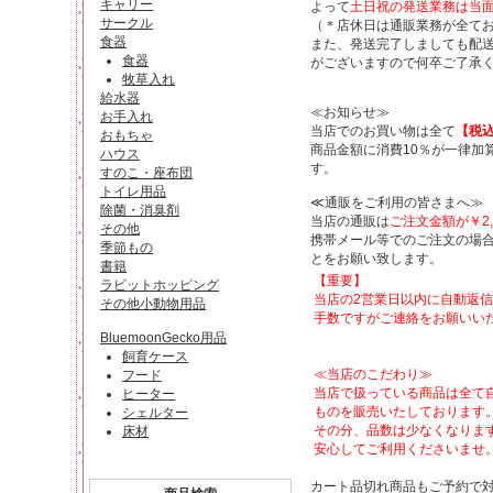
キャリー
よって
土日祝の発送業務は当
サークル
（＊店休日は通販業務が全て
食器
また、発送完了しましても配
食器
がございますので何卒ご了承
牧草入れ
給水器
≪お知らせ≫
お手入れ
当店でのお買い物は全て
【税
おもちゃ
商品金額に消費10％が一律加
ハウス
す。
すのこ・座布団
トイレ用品
≪通販をご利用の皆さまへ≫
除菌・消臭剤
当店の通販は
ご注文金額が￥2,
その他
携帯メール等でのご注文の場
季節もの
とをお願い致します。
書籍
【重要】
ラビットホッピング
当店の2営業日以内に自動返
その他小動物用品
手数ですがご連絡をお願いい
BluemoonGecko用品
飼育ケース
≪当店のこだわり≫
フード
当店で扱っている商品は全て
ヒーター
ものを販売いたしております
シェルター
その分、品数は少なくなりま
床材
安心してご利用くださいませ
カート品切れ商品もご予約で対