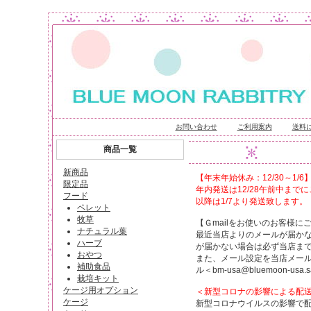
お問い合わせ
ご利用案内
送料
商品一覧
新商品
【年末年始休み：12/30～1/6
限定品
年内発送は12/28午前中ま
フード
以降は1/7より発送致します。
ペレット
牧草
【Ｇmailをお使いのお客様に
ナチュラル葉
最近当店よりのメールが届か
ハーブ
が届かない場合は必ず当店ま
おやつ
また、メール設定を当店メー
補助食品
ル＜bm-usa@bluemoon-usa.sa
栽培キット
ケージ用オプション
＜新型コロナの影響による配
ケージ
新型コロナウイルスの影響で