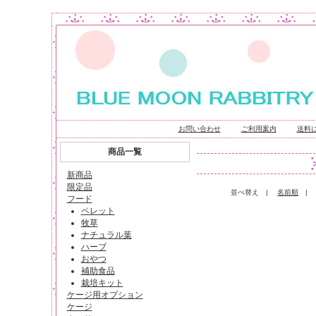
お問い合わせ
ご利用案内
送料
商品一覧
新商品
限定品
並べ替え |
名前順
フード
ペレット
牧草
ナチュラル葉
ハーブ
おやつ
補助食品
栽培キット
ケージ用オプション
ケージ