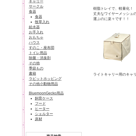
キャリー
サークル
樹脂トレイで、軽量化！
食器
丈夫なワイヤーメッシュ
食器
運ぶのに楽々です！！
牧草入れ
給水器
お手入れ
おもちゃ
ハウス
すのこ・座布団
トイレ用品
除菌・消臭剤
その他
季節もの
書籍
ライトキャリー用のキャ
ラビットホッピング
その他小動物用品
BluemoonGecko用品
飼育ケース
フード
ヒーター
シェルター
床材