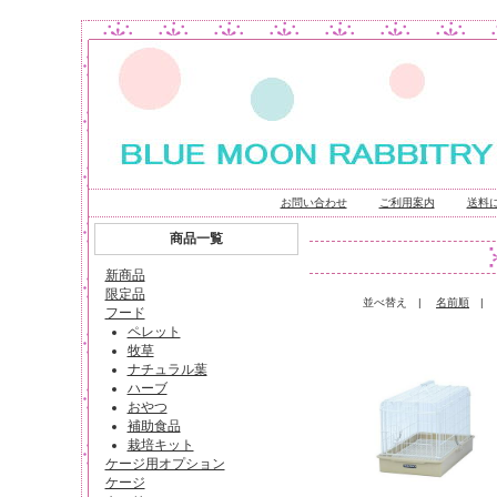
お問い合わせ
ご利用案内
送料
商品一覧
新商品
限定品
並べ替え |
名前順
フード
ペレット
牧草
ナチュラル葉
ハーブ
おやつ
補助食品
栽培キット
ケージ用オプション
ケージ