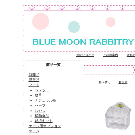
お問い合わせ
ご利用案内
送料
商品一覧
新商品
限定品
並べ替え |
名前順
フード
ペレット
牧草
ナチュラル葉
ハーブ
おやつ
補助食品
栽培キット
ケージ用オプション
ケージ