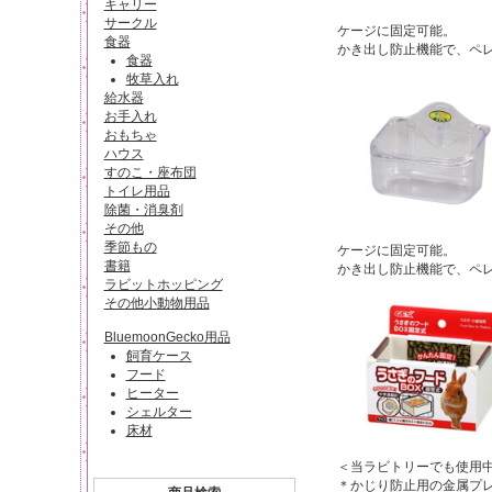
キャリー
サークル
ケージに固定可能。
食器
かき出し防止機能で、ペ
食器
牧草入れ
給水器
お手入れ
おもちゃ
ハウス
すのこ・座布団
トイレ用品
除菌・消臭剤
その他
季節もの
ケージに固定可能。
書籍
かき出し防止機能で、ペ
ラビットホッピング
その他小動物用品
BluemoonGecko用品
飼育ケース
フード
ヒーター
シェルター
床材
＜当ラビトリーでも使用
＊かじり防止用の金属プ